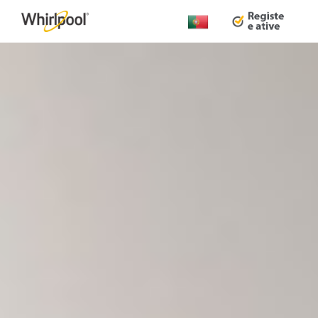
Alterar
país: