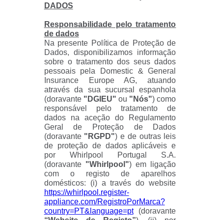
DADOS
Responsabilidade pelo tratamento
de dados
Na presente Política de Proteção de
Dados, disponibilizamos informação
sobre o tratamento dos seus dados
pessoais pela Domestic & General
Insurance Europe AG, atuando
através da sua sucursal espanhola
(doravante
"DGIEU"
ou
"Nós"
) como
responsável pelo tratamento de
dados na aceção do Regulamento
Geral de Proteção de Dados
(doravante
"RGPD"
) e de outras leis
de proteção de dados aplicáveis e
por Whirlpool Portugal S.A.
(doravante
"Whirlpool"
) em ligação
com o registo de aparelhos
domésticos: (i) a través do website
https://whirlpool.register-
appliance.com/RegistroPorMarca?
country=PT&language=pt
(doravante