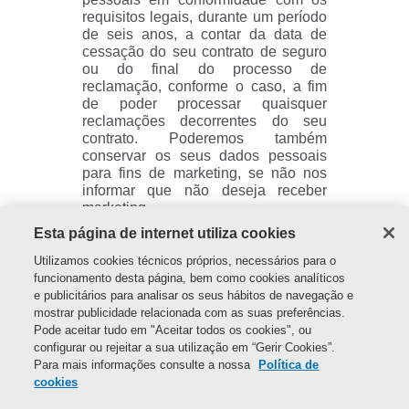
requisitos legais, durante um período
de seis anos, a contar da data de
cessação do seu contrato de seguro
ou do final do processo de
reclamação, conforme o caso, a fim
de poder processar quaisquer
reclamações decorrentes do seu
contrato. Poderemos também
conservar os seus dados pessoais
para fins de marketing, se não nos
informar que não deseja receber
marketing.
Esta página de internet utiliza cookies
Os seus direitos enquanto titular
dos dados
Utilizamos cookies técnicos próprios, necessários para o
Ao contactar o nosso Encarregado de
funcionamento desta página, bem como cookies analíticos
Proteção de Dados utilizando as
e publicitários para analisar os seus hábitos de navegação e
informações de contacto abaixo, tem
mostrar publicidade relacionada com as suas preferências.
o direito de nos solicitar o seguinte:
Pode aceitar tudo em "Aceitar todos os cookies", ou
Informação; Retificação;
configurar ou rejeitar a sua utilização em “Gerir Cookies”.
Portabilidade dos dados; Limitação
Para mais informações consulte a nossa
Política de
do tratamento; Revogação do
cookies
consentimento.