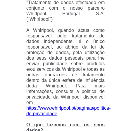
"Tratamento de dados efectuado em
conjunto com o nosso parceiro
Whirlpool Portugal S.A.
("Whirlpool")".
A Whirlpool, quando actua como
responsável pelo tratamento de
dados independente, é o único
responsável, ao abrigo da lei de
proteção de dados, pela utilização
dos seus dados pessoais para lhe
enviar publicidade sobre produtos
e/ou serviços da Whirlpool e todas as
outras operações de tratamento
dentro da única esfera de influência
doda Whirlpool. Para mais
informações, consulte a política de
privacidade da Whirlpool disponível
em
https://www.whirlpool.pt/paginas/politica-
de-privacidade
.
O que fazemos com os seus
dados?