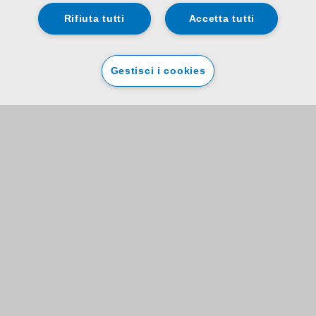
Rifiuta tutti
Accetta tutti
Gestisci i cookies
Registra il tuo elettrodomestico
I dati forniti vengono raccolti ed elaborati da Whirlpool e Domestic &
General congiuntamente per registrare l'elettrodomestico e offrire piani di
assistenza per proteggerlo. Per maggiori dettagli su come trattiamo i suoi
dati personali e su come esercitare i suoi diritti (compresa la revoca del
consenso), consulti pure le informative sulla privacy di
Whirlpool
e
Domestic & General
.